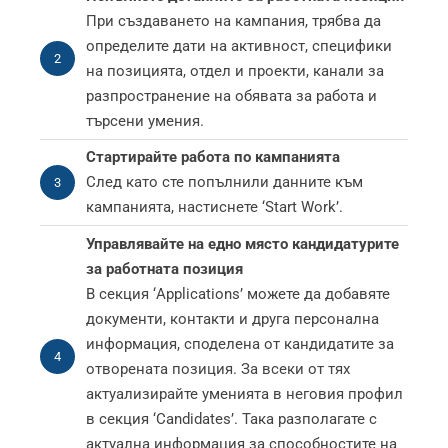
При създаването на кампания, трябва да
определите дати на активност, специфики
2
на позицията, отдел и проекти, канали за
разпространение на обявата за работа и
търсени умения.
Стартирайте работа по кампанията
След като сте попълнили данните към
3
кампанията, настиснете ‘Start Work’.
Управлявайте на едно място кандидатурите
за работната позиция
В секция ‘Applications’ можете да добавяте
документи, контакти и друга персонална
информация, споделена от кандидатите за
4
отворената позиция. За всеки от тях
актуализирайте уменията в неговия профил
в секция ‘Candidates’. Така разполагате с
актуална информация за способностите на