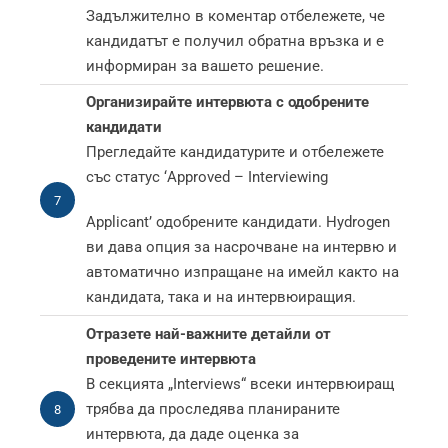
Задължително в коментар отбележете, че
кандидатът е получил обратна връзка и е
информиран за вашето решение.
Организирайте интервюта с одобрените
кандидати
Прегледайте кандидатурите и отбележете
със статус ‘Approved – Interviewing
7
Applicant’ одобрените кандидати. Hydrogen
ви дава опция за насрочване на интервю и
автоматично изпращане на имейл както на
кандидата, така и на интервюиращия.
Отразете най-важните детайли от
проведените интервюта
В секцията „Interviews“ всеки интервюиращ
трябва да проследява планираните
8
интервюта, да даде оценка за