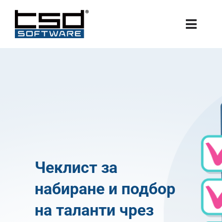
Skip
to
Toggle
content
Naviga
ПЛАТФОРМА
ЦЕНА
БЛОГ
Чеклист за
набиране и подбор
на таланти чрез