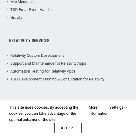
MaxMessage
TSD Email Event Handler
Gravity
RELATIVITY SERVICES
Relativity Custom Development
Support and Maintenance for Relativity Apps
Automation Testing for Relativity Apps
TSD Development Training & Consultation for Relativity
This site uses cookies. By accepting the
More
|
Settings
cookies, you can take advantage of the
information
© 2022 TSD Group, Ltd - All rights reserved |
Privacy and Data Policy
optimal behavior of the site.
ACCEPT
LinkedIn
X
Facebook
Instagram