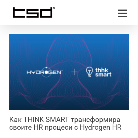
Skip
to
content
Как THINK SMART трансформира
своите HR процеси с Hydrogen HR
Как THINK SMART трансформира
своите HR процеси с Hydrogen HR