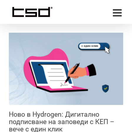
Skip
to
content
Ново в Hydrogen: Дигитално
подписване на заповеди с КЕП –
вече с един клик
Ново в Hydrogen: Дигитално
подписване на заповеди с КЕП –
вече с един клик