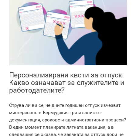
Персонализирани квоти за отпуск:
Какво означават за служителите и
работодателите?
Персонализирани квоти за отпуск:
Какво означават за служителите и
работодателите?
Струва ли ви се, че дните годишен отпуск изчезват
мистериозно в Бермудския триъгълник от
документация, срокове и административни процеси?
В един момент планирате лятната ваканция, а в
следващия се оказва, че заявката за отпуск дори не