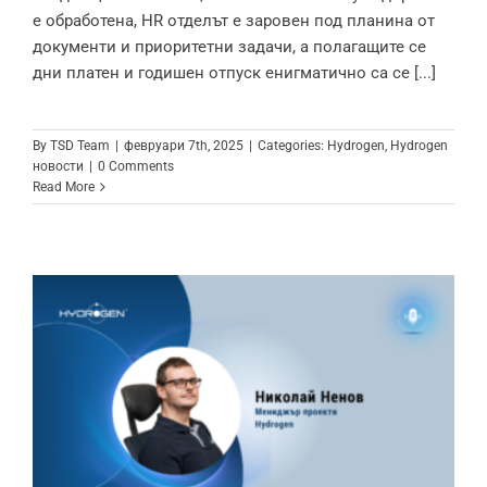
е обработена, HR отделът е заровен под планина от
документи и приоритетни задачи, а полагащите се
дни платен и годишен отпуск енигматично са се [...]
By
TSD Team
|
февруари 7th, 2025
|
Categories:
Hydrogen
,
Hydrogen
новости
|
0 Comments
Read More
Николай Ненов: Как Hydrogen се
адаптира спрямо нуждите на
клиента чрез внедряване на нови
функционалности