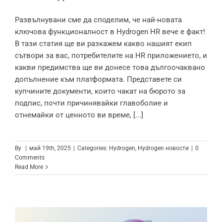
Развълнувани сме да споделим, че най-новата
ключова функционалност в Hydrogen HR вече е факт!
В тази статия ще ви разкажем какво нашият екип
сътвори за вас, потребителите на HR приложението, и
какви предимства ще ви донесе това дългоочаквано
допълнение към платформата. Представете си
купчините документи, които чакат на бюрото за
подпис, почти причинявайки главоболие и
отнемайки от ценното ви време, [...]
By
|
май 19th, 2025
|
Categories:
Hydrogen
,
Hydrogen новости
|
0
Comments
Read More