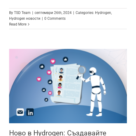
By
TSD Team
|
септември 26th, 2024
|
Categories:
Hydrogen
,
Hydrogen новости
|
0 Comments
Read More
Ново в Hydrogen: Създавайте
кандидатури с лекота с иновативна
AI функционалност
Ново в Hydrogen: Създавайте