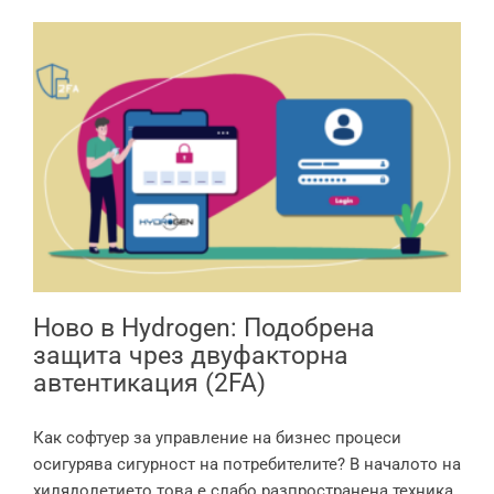
Ново в Hydrogen: Подобрена
защита чрез двуфакторна
автентикация (2FA)
Ново в Hydrogen: Подобрена
защита чрез двуфакторна
автентикация (2FA)
Как софтуер за управление на бизнес процеси
осигурява сигурност на потребителите? В началото на
хилядолетието това е слабо разпространена техника.