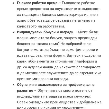
Гъвкаво работно време
– Гъвкавото работно
време предоставя на служителите възможност
да поддържат баланса между кариера и личен
живот, без това да се отразява негативно на
качеството на работата им.
Индивидуални бонуси и награди
– Може би ви
плаши мисълта за бонуси, защото предвиден
бюджет за такива няма? Не забравяйте, че
бонусите могат да бъдат не само финансови и
идват под различни форми. Ваучери, подаръчни
карти, абонаменти за стрийминг платформи и
др. са чудесен начин да изкажете благодарност
и да мотивирате служителите да се стремят към
приятни материални награди.
Обучения и възможности за професионално
развитие
– Обученията са много повече от
индивидуална награда за всеки служител.
Освен очевидните преимущества и добиване на
нови умения и знания от служителите,