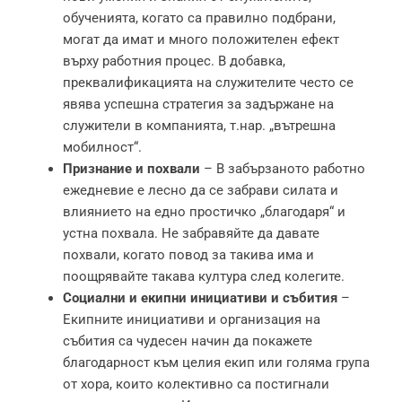
обученията, когато са правилно подбрани,
могат да имат и много положителен ефект
върху работния процес. В добавка,
преквалификацията на служителите често се
явява успешна стратегия за задържане на
служители в компанията, т.нар. „вътрешна
мобилност“.
Признание и похвали
– В забързаното работно
ежедневие е лесно да се забрави силата и
влиянието на едно простичко „благодаря“ и
устна похвала. Не забравяйте да давате
похвали, когато повод за такива има и
поощрявайте такава култура след колегите.
Социални и екипни инициативи и събития
–
Екипните инициативи и организация на
събития са чудесен начин да покажете
благодарност към целия екип или голяма група
от хора, които колективно са постигнали