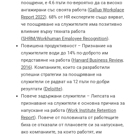
поощрени, е 4.6 пъти по-вероятно да са високо
ангажирани със своята работа (
Gallup Workplace
Report 2022
). 68% от HR експертите също вярват,
че поощряване на служителите има позитивно
влияние върху тяхната работа
(
SHRM/Workhuman Employee Recognition
).
Повишена продуктивност – Признание на
служителите води до 14% по-доброто им
представяне на работа (
Harvard Business Review,
2016
). Компаниите, които са разработили
успешни стратегии за поощряване на
служители се радват на 12 пъти по-добри
резултати (
Deloitte
).
Повече задържани служители – Липсата на
признаване на служители е основна причина за
напускане на работа (
Work Institute Retention
Report
). Повече от половината от работещите
биха се отказали от плановете си за напускане,
ако компаниите, за които работят, им