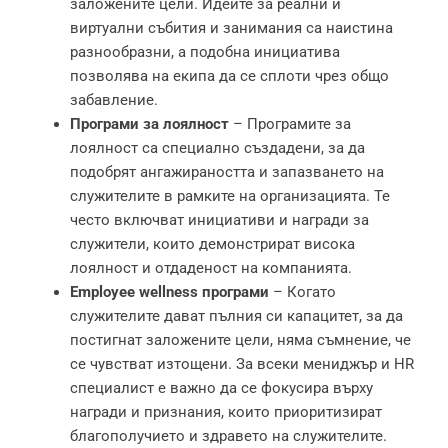
заложените цели. Идеите за реални и
виртуални събития и занимания са наистина
разнообразни, а подобна инициатива
позволява на екипа да се сплоти чрез общо
забавление.
Програми за лоялност
– Програмите за
лоялност са специално създадени, за да
подобрят ангажираността и запазването на
служителите в рамките на организацията. Те
често включват инициативи и награди за
служители, които демонстрират висока
лоялност и отдаденост на компанията.
Employee wellness програми
– Когато
служителите дават пълния си капацитет, за да
постигнат заложените цели, няма съмнение, че
се чувстват изтощени. За всеки мениджър и HR
специалист е важно да се фокусира върху
награди и признания, които приоритизират
благополучието и здравето на служителите.