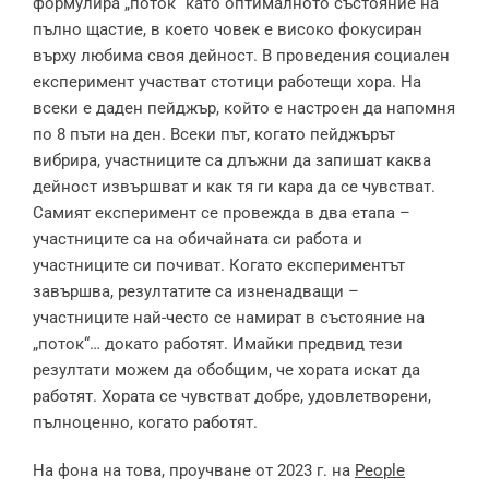
формулира „поток“ като оптималното състояние на
пълно щастие, в което човек е високо фокусиран
върху любима своя дейност. В проведения социален
експеримент участват стотици работещи хора. На
всеки е даден пейджър, който е настроен да напомня
по 8 пъти на ден. Всеки път, когато пейджърът
вибрира, участниците са длъжни да запишат каква
дейност извършват и как тя ги кара да се чувстват.
Самият експеримент се провежда в два етапа –
участниците са на обичайната си работа и
участниците си почиват. Когато експериментът
завършва, резултатите са изненадващи –
участниците най-често се намират в състояние на
„поток“… докато работят. Имайки предвид тези
резултати можем да обобщим, че хората искат да
работят. Хората се чувстват добре, удовлетворени,
пълноценно, когато работят.
На фона на това, проучване от 2023 г. на
People