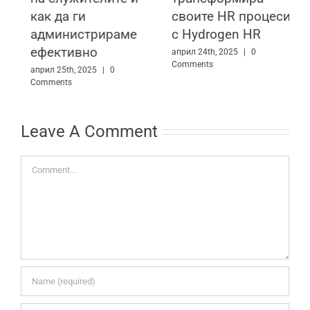
как да ги
своите HR процеси
администрираме
с Hydrogen HR
п
ефективно
в
април 24th, 2025
|
0
Comments
м
април 25th, 2025
|
0
Comments
а
Leave A Comment
Comment