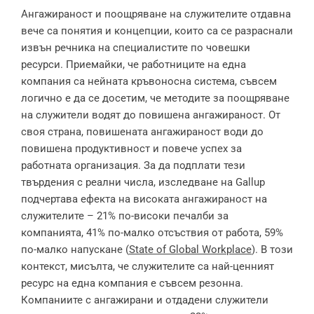
Ангажираност и поощряване на служителите отдавна
вече са понятия и концепции, които са се разраснали
извън речника на специалистите по човешки
ресурси. Приемайки, че работниците на една
компания са нейната кръвоносна система, съвсем
логично е да се досетим, че методите за поощряване
на служители водят до повишена ангажираност. От
своя страна, повишената ангажираност води до
повишена продуктивност и повече успех за
работната организация. За да подплати тези
твърдения с реални числа, изследване на Gallup
подчертава ефекта на високата ангажираност на
служителите – 21% по-високи печалби за
компанията, 41% по-малко отсъствия от работа, 59%
по-малко напускане (
State of Global Workplace
). В този
контекст, мисълта, че служителите са най-ценният
ресурс на една компания е съвсем резонна.
Компаниите с ангажирани и отдадени служители