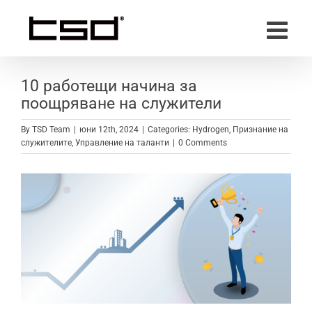
Skip
to
content
10 работещи начина за
поощряване на служители
By
TSD Team
|
юни 12th, 2024
|
Categories:
Hydrogen
,
Признание на
служителите
,
Управление на таланти
|
0 Comments