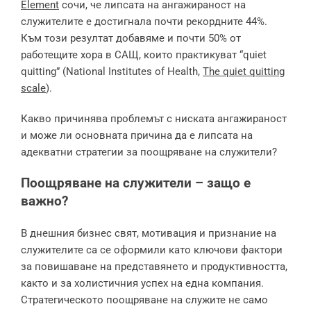
Element
сочи, че липсата на ангажираност на
служителите е достигнала почти рекордните 44%.
Към този резултат добавяме и почти 50% от
работещите хора в САЩ, които практикуват “quiet
quitting” (National Institutes of Health,
The quiet quitting
scale
).
Какво причинява проблемът с ниската ангажираност
и може ли основната причина да е липсата на
адекватни стратегии за поощряване на служители?
Поощряване на служители – защо е
важно?
В днешния бизнес свят, мотивация и признание на
служителите са се оформили като ключови фактори
за повишаване на представянето и продуктивността,
както и за холистичния успех на една компания.
Стратегическото поощряване на служите не само