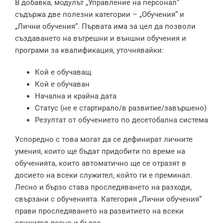
В добавка, модулът „Управление на персонал“
съдържа две полезни категории – „Обучения“ и
„Лични обучения“. Първата има за цел да позволи
създаването на вътрешни и външни обучения и
програми за квалификация, уточнявайки:
Кой е обучаващ
Кой е обучаван
Начална и крайна дата
Статус (не е стартирало/в развитие/завършено)
Резултат от обучението по десетобална система
Успоредно с това могат да се дефинират личните
умения, които ще бъдат придобити по време на
обученията, които автоматично ще се отразят в
досието на всеки служител, който ги е преминал.
Лесно и бързо става проследяването на разходи,
свързани с обученията. Категория „Лични обучения“
прави проследяването на развитието на всеки
служител лесно и бързо.