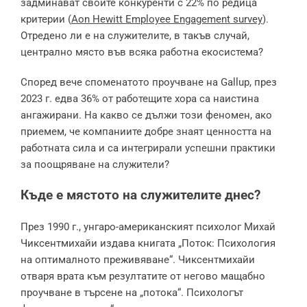
задминават своите конкуренти с 22% по редица
критерии (
Aon Hewitt Employee Engagement survey
).
Отредено ли е на служителите, в такъв случай,
централно място във всяка работна екосистема?
Според вече споменатото проучване на Gallup, през
2023 г. едва 36% от работещите хора са наистина
ангажирани. На какво се дължи този феномен, ако
приемем, че компаниите добре знаят ценността на
работната сила и са интегрирали успешни практики
за поощряване на служители?
Къде е мястото на служителите днес?
През 1990 г., унгаро-американският психолог Михай
Чиксентмихайи издава книгата „Поток: Психология
на оптималното преживяване“. Чиксентмихайи
отваря врата към резултатите от негово мащабно
проучване в търсене на „потока“. Психологът