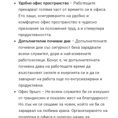
Удобно офис пространство
– Работещите
прекарват голяма част от времето си в офиса.
Ето защо, осигуряването на удобно и
комфортно офис пространство е чудесно
признание за положения труд, а и стимулира
продуктивността.
Допълнителни почивни дни
– Допълнителните
почивни дни със сигурност биха зарадвали
всеки служител, дори и най-изявените
работохолици. Бонус е, че допълнителната
почивка дава на работещите време да
възстановят силите и енергията си и да се
завърнат на работа още по-ентусиазирани и
продуктивни.
Офис брънч – Не всеки служител би се изкушил
от грандиозен и показен жест на благодарност.
Но пък не се сещаме за човек, който не би се
зарадвал на любима храна. Организирането на
почерпка в офиса е чудесен начин да