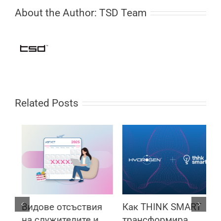
About the Author:
TSD Team
Related Posts
Видове отсъствия
Как THINK SMART
„
на служителите и
трансформира
П